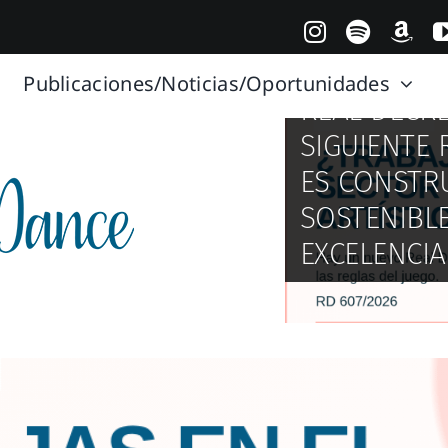
Publicaciones/Noticias/Oportunidades
REAL DECRE
SIGUIENTE 
MADRID CO
ES CONSTR
CUANDO EL
EN REFUGI
SOSTENIBL
ESCENA: DA
FLAMENCO, 
EXCELENCIA
SOSTENIBI
VERANO