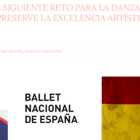
L SIGUIENTE RETO PARA LA DANZ
RESERVE LA EXCELENCIA ARTÍST
s del Mundo
,
Nuestros Bailarines