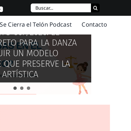
Buscar:
Se Cierra el Telón Podcast
Contacto
TO 607/2026: EL
RETO PARA LA DANZA
NVIERTE SUS MUSEOS
UIR UN MODELO
 FÚTBOL ENTRA EN
OS CULTURALES CON
E QUE PRESERVE LA
NZA, DEPORTE Y
DANZA Y TEATRO ESTE
 ARTÍSTICA
LIDAD CULTURAL