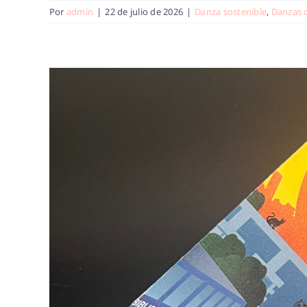
Por
admin
|
22 de julio de 2026
|
Danza sostenible
,
Danzas 