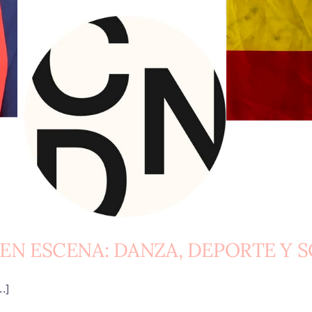
EN ESCENA: DANZA, DEPORTE Y 
.]