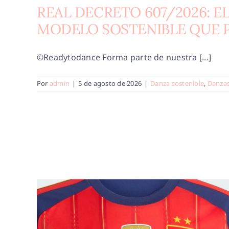
REAL DECRETO 607/2026: E
MODELO SOSTENIBLE QUE P
©Readytodance Forma parte de nuestra [...]
Por
admin
|
5 de agosto de 2026
|
Danza sostenible
,
Danza