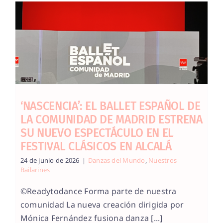
‘NASCENCIA’: EL BALLET ESPAÑOL DE
LA COMUNIDAD DE MADRID ESTRENA
SU NUEVO ESPECTÁCULO EN EL
FESTIVAL CLÁSICOS EN ALCALÁ
24 de junio de 2026
|
Danzas del Mundo
,
Nuestros
Bailarines
©Readytodance Forma parte de nuestra
comunidad La nueva creación dirigida por
Mónica Fernández fusiona danza [...]