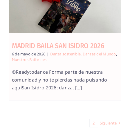
MADRID BAILA SAN ISIDRO 2026
6 de mayo de 2026
|
Danza sostenible
,
Danzas del Mundo
,
Nuestros Bailarines
©Readytodance Forma parte de nuestra
comunidad y no te pierdas nada pulsando
aquíSan Isidro 2026: danza, [...]
1
2
Siguiente