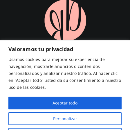
Valoramos tu privacidad
¡Suscríbete a nuestra Newsletter!
Usamos cookies para mejorar su experiencia de
navegación, mostrarle anuncios o contenidos
Introduce tu email para recibir las últimas novedades.
personalizados y analizar nuestro tráfico. Al hacer clic
Dirección
de
en “Aceptar todo” usted da su consentimiento a nuestro
correo
electrónico
uso de las cookies.
¡REGISTRARME!
Aceptar todo
Responsable:
Ready to Dance
Personalizar
Finalidad:
Envío de novedades, promociones y contenidos.
Legitimación:
Tu consentimiento tras confirmar tu suscripción.
Derechos:
Acceso, rectificación y supresión enviando un email a