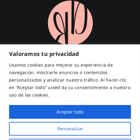
Valoramos tu privacidad
¡Suscríbete a nuestra Newsletter!
Usamos cookies para mejorar su experiencia de
navegación, mostrarle anuncios o contenidos
Introduce tu email para recibir las últimas novedades.
personalizados y analizar nuestro tráfico. Al hacer clic
Dirección
de
en “Aceptar todo” usted da su consentimiento a nuestro
correo
electrónico
uso de las cookies.
¡REGISTRARME!
Aceptar todo
Responsable:
Ready to Dance
Personalizar
Finalidad:
Envío de novedades, promociones y contenidos.
Legitimación:
Tu consentimiento tras confirmar tu suscripción.
Derechos:
Acceso, rectificación y supresión enviando un email a