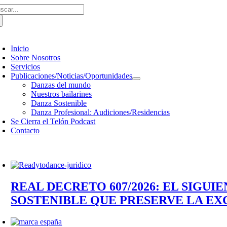
scar:
Saltar
al
contenido
oggle
avigation
Inicio
Sobre Nosotros
Servicios
Publicaciones/Noticias/Oportunidades
Danzas del mundo
Nuestros bailarines
Danza Sostenible
Danza Profesional: Audiciones/Residencias
Se Cierra el Telón Podcast
Contacto
REAL DECRETO 607/2026: EL SIGU
SOSTENIBLE QUE PRESERVE LA EX