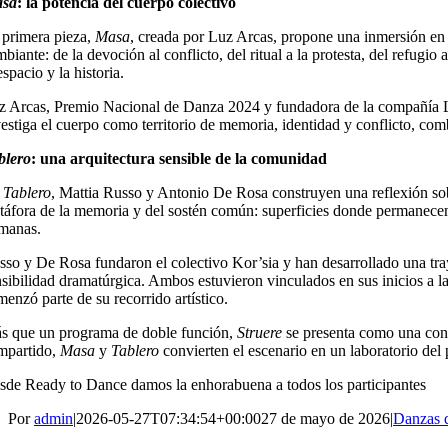
sa
: la potencia del cuerpo colectivo
 primera pieza,
Masa
, creada por Luz Arcas, propone una inmersión en 
mbiante: de la devoción al conflicto, del ritual a la protesta, del refu
espacio y la historia.
z Arcas, Premio Nacional de Danza 2024 y fundadora de la compañía La
vestiga el cuerpo como territorio de memoria, identidad y conflicto, co
blero
: una arquitectura sensible de la comunidad
n
Tablero
, Mattia Russo y Antonio De Rosa construyen una reflexión sob
táfora de la memoria y del sostén común: superficies donde permanecen
manas.
sso y De Rosa fundaron el colectivo Kor’sia y han desarrollado una tray
nsibilidad dramatúrgica. Ambos estuvieron vinculados en sus inicios a l
enzó parte de su recorrido artístico.
s que un programa de doble función,
Struere
se presenta como una conve
mpartido,
Masa
y
Tablero
convierten el escenario en un laboratorio del
sde Ready to Dance damos la enhorabuena a todos los participantes
Por
admin
|
2026-05-27T07:34:54+00:00
27 de mayo de 2026
|
Danzas 