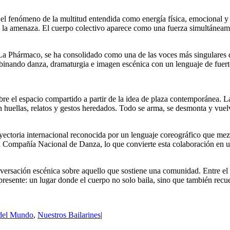
el fenómeno de la multitud entendida como energía física, emocional y
gio a la amenaza. El cuerpo colectivo aparece como una fuerza simultánea
 Phármaco, se ha consolidado como una de las voces más singulares d
mbinando danza, dramaturgia e imagen escénica con un lenguaje de fuerte
re el espacio compartido a partir de la idea de plaza contemporánea. L
 huellas, relatos y gestos heredados. Todo se arma, se desmonta y vue
ectoria internacional reconocida por un lenguaje coreográfico que mezc
a Compañía Nacional de Danza, lo que convierte esta colaboración en un
rsación escénica sobre aquello que sostiene una comunidad. Entre el vé
 presente: un lugar donde el cuerpo no solo baila, sino que también recu
del Mundo
,
Nuestros Bailarines
|