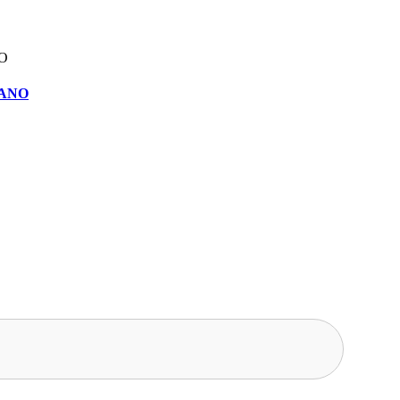
RANO
Síguenos y escúchanos en nuestras redes sociales