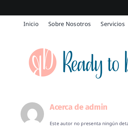
Saltar
al
contenido
Inicio
Sobre Nosotros
Servicios
Acerca de
admin
Este autor no presenta ningún deta