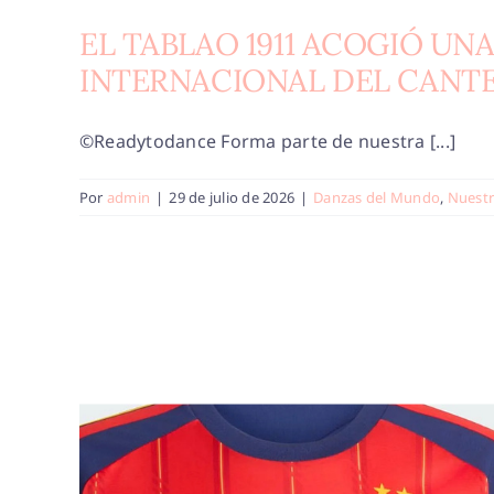
EL TABLAO 1911 ACOGIÓ UNA
INTERNACIONAL DEL CANTE
©Readytodance Forma parte de nuestra [...]
Por
admin
|
29 de julio de 2026
|
Danzas del Mundo
,
Nuestr