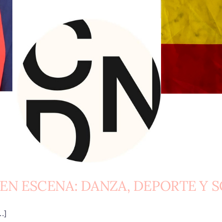
EN ESCENA: DANZA, DEPORTE Y 
.]