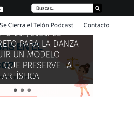
Buscar:
Se Cierra el Telón Podcast
Contacto
TO 607/2026: EL
RETO PARA LA DANZA
NVIERTE SUS MUSEOS
UIR UN MODELO
 FÚTBOL ENTRA EN
OS CULTURALES CON
E QUE PRESERVE LA
NZA, DEPORTE Y
DANZA Y TEATRO ESTE
 ARTÍSTICA
LIDAD CULTURAL