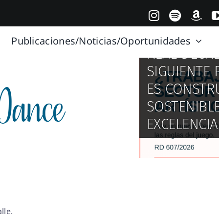
Publicaciones/Noticias/Oportunidades
REAL DECRE
SIGUIENTE 
MADRID CO
ES CONSTR
CUANDO EL
EN REFUGI
SOSTENIBL
ESCENA: DA
FLAMENCO, 
EXCELENCIA
SOSTENIBI
VERANO
lle.