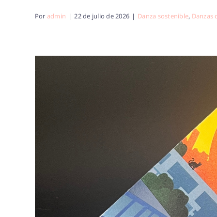
Por
admin
|
22 de julio de 2026
|
Danza sostenible
,
Danzas 