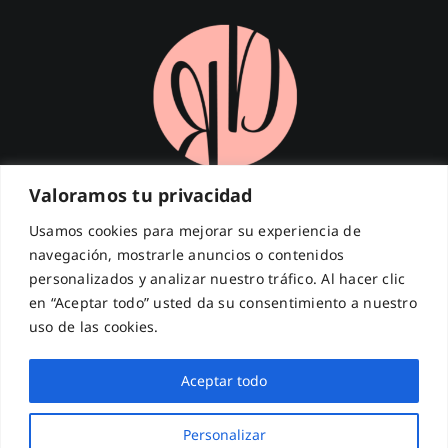
Valoramos tu privacidad
¡Suscríbete a nuestra Newsletter!
Usamos cookies para mejorar su experiencia de
navegación, mostrarle anuncios o contenidos
Introduce tu email para recibir las últimas novedades.
personalizados y analizar nuestro tráfico. Al hacer clic
Dirección
de
en “Aceptar todo” usted da su consentimiento a nuestro
correo
electrónico
uso de las cookies.
¡REGISTRARME!
Aceptar todo
Responsable:
Ready to Dance
Personalizar
Finalidad:
Envío de novedades, promociones y contenidos.