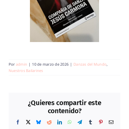
Por
admin
|
10 de marzo de 2026
|
Danzas del Mundo
,
Nuestros Bailarines
¿Quieres compartir este
contenido?
Facebook
X
Bluesky
Reddit
LinkedIn
WhatsApp
Telegram
Tumblr
Pinterest
Correo
electrón