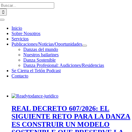
Buscar:
Saltar
al
contenido
Toggle
Navigation
Inicio
Sobre Nosotros
Servicios
Publicaciones/Noticias/Oportunidades
Danzas del mundo
Nuestros bailarines
Danza Sostenible
Danza Profesional: Audiciones/Residencias
Se Cierra el Telón Podcast
Contacto
REAL DECRETO 607/2026: EL
SIGUIENTE RETO PARA LA DANZA
ES CONSTRUIR UN MODELO