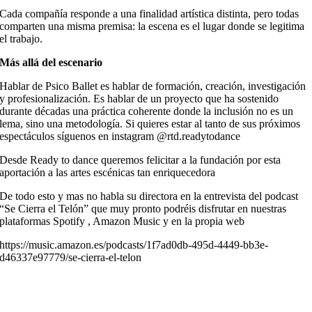
Cada compañía responde a una finalidad artística distinta, pero todas
comparten una misma premisa: la escena es el lugar donde se legitima
el trabajo.
Más allá del escenario
Hablar de Psico Ballet es hablar de formación, creación, investigación
y profesionalización. Es hablar de un proyecto que ha sostenido
durante décadas una práctica coherente donde la inclusión no es un
lema, sino una metodología. Si quieres estar al tanto de sus próximos
espectáculos síguenos en instagram @rtd.readytodance
Desde Ready to dance queremos felicitar a la fundación por esta
aportación a las artes escénicas tan enriquecedora
De todo esto y mas no habla su directora en la entrevista del podcast
“Se Cierra el Telón” que muy pronto podréis disfrutar en nuestras
plataformas Spotify , Amazon Music y en la propia web
https://music.amazon.es/podcasts/1f7ad0db-495d-4449-bb3e-
d46337e97779/se-cierra-el-telon