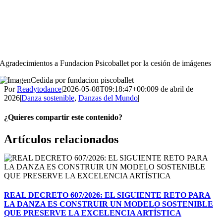
Agradecimientos a Fundacion Psicoballet por la cesión de imágenes
Por
Readytodance
|
2026-05-08T09:18:47+00:00
9 de abril de
2026
|
Danza sostenible
,
Danzas del Mundo
|
¿Quieres compartir este contenido?
Facebook
X
Bluesky
Reddit
LinkedIn
WhatsApp
Telegram
Tumblr
Pinterest
Correo
Artículos relacionados
electrónico
REAL DECRETO 607/2026: EL SIGUIENTE RETO PARA
LA DANZA ES CONSTRUIR UN MODELO SOSTENIBLE
QUE PRESERVE LA EXCELENCIA ARTÍSTICA