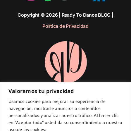
Copyright © 2026 | Ready To Dance BLOG |
Política de Privacidad
Valoramos tu privacidad
¡Suscríbete a nuestra Newsletter!
Usamos cookies para mejorar su experiencia de
navegación, mostrarle anuncios o contenidos
Introduce tu email para recibir las últimas novedades.
personalizados y analizar nuestro tráfico. Al hacer clic
Dirección
de
en “Aceptar todo” usted da su consentimiento a nuestro
correo
electrónico
uso de las cookies.