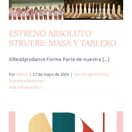
ESTRENO ABSOLUTO
STRUERE: MASA Y TABLERO
©Readytodance Forma Parte de nuestra [...]
Por
admin
|
27 de mayo de 2026
|
Danzas del Mundo
,
Nuestros Bailarines
Más información