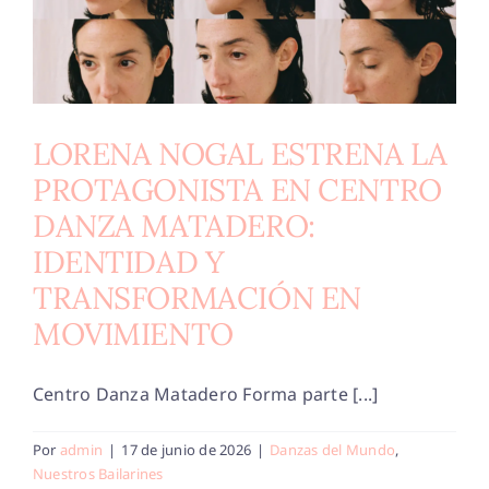
LORENA NOGAL ESTRENA LA
PROTAGONISTA EN CENTRO
DANZA MATADERO:
IDENTIDAD Y
TRANSFORMACIÓN EN
MOVIMIENTO
Centro Danza Matadero Forma parte [...]
Por
admin
|
17 de junio de 2026
|
Danzas del Mundo
,
Nuestros Bailarines