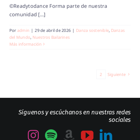
©Readytodance Forma parte de nuestra
comunidad [...]
Por
admin
|
29 de abril de 2026
|
Danza sostenible
,
Danzas
del Mundo
,
Nuestros Bailarines
Más información
1
2
Siguiente
Síguenos y escúchanos en nuestras redes
sociales