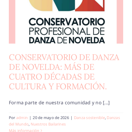
CONSERVATORIO DE DANZA
DE NOVELDA: MÁS DE
CUATRO DÉCADAS DE
CULTURA Y FORMACIÓN.
Forma parte de nuestra comunidad y no [...]
Por
admin
|
20 de mayo de 2026
|
Danza sostenible
,
Danzas
del Mundo
,
Nuestros Bailarines
Más información