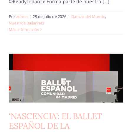
©Readytodance Forma parte de nuestra [...]
Por
admin
|
29 de julio de 2026
|
Danzas del Mundo
,
Nuestros Bailarines
Más información
‘NASCENCIA’: EL BALLET
ESPAÑOL DE LA