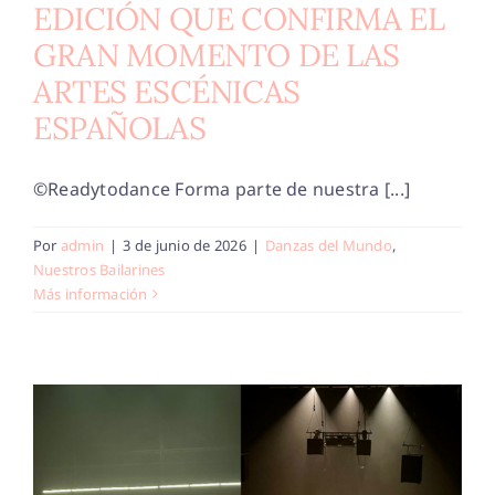
EDICIÓN QUE CONFIRMA EL
GRAN MOMENTO DE LAS
ARTES ESCÉNICAS
ESPAÑOLAS
©Readytodance Forma parte de nuestra [...]
Por
admin
|
3 de junio de 2026
|
Danzas del Mundo
,
Nuestros Bailarines
Más información