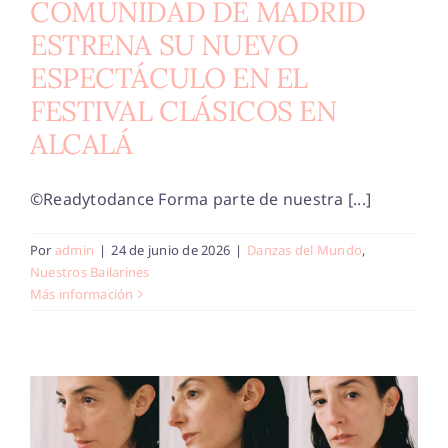
COMUNIDAD DE MADRID
ESTRENA SU NUEVO
ESPECTÁCULO EN EL
FESTIVAL CLÁSICOS EN
ALCALÁ
©Readytodance Forma parte de nuestra [...]
Por
admin
|
24 de junio de 2026
|
Danzas del Mundo
,
Nuestros Bailarines
Más información